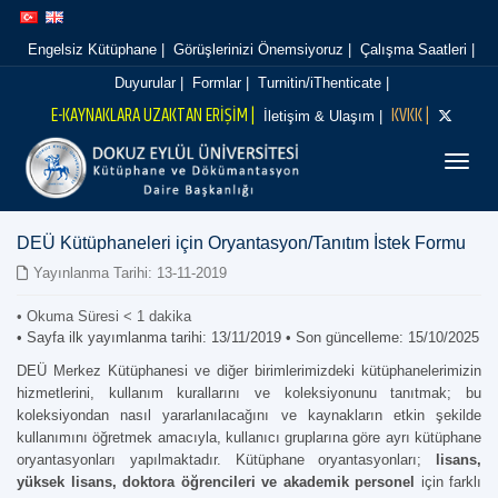
İçeriğe
Navigasyona
atla
atla
Engelsiz Kütüphane |
Görüşlerinizi Önemsiyoruz |
Çalışma Saatleri |
Duyurular |
Formlar |
Turnitin/iThenticate |
E-KAYNAKLARA UZAKTAN ERİŞİM |
KVKK |
İletişim & Ulaşım |
Menüy
DEÜ Kütüphaneleri için Oryantasyon/Tanıtım İstek Formu
Yayınlanma Tarihi: 13-11-2019
• Okuma Süresi
< 1
dakika
• Sayfa ilk yayımlanma tarihi: 13/11/2019 • Son güncelleme: 15/10/2025
DEÜ Merkez Kütüphanesi ve diğer birimlerimizdeki kütüphanelerimizin
hizmetlerini, kullanım kurallarını ve koleksiyonunu tanıtmak; bu
koleksiyondan nasıl yararlanılacağını ve kaynakların etkin şekilde
kullanımını öğretmek amacıyla, kullanıcı gruplarına göre ayrı kütüphane
oryantasyonları yapılmaktadır. Kütüphane oryantasyonları;
lisans,
yüksek lisans, doktora öğrencileri ve akademik personel
için farklı