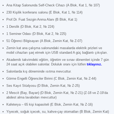
Ana Kitap Salonunda Self-Check Cihazı (A Blok, Kat 1, № 107)
230 Kişilik konferans salonu (E Blok, Kat 1, № 114)
Prof.Dr. Fuat Sezgin Anma Alanı (B Blok, Kat 1)
1 Derslik (D Blok, Kat 2, № 224)
1 Seminer Odası (D Blok, Kat 2, № 225)
51 Öğrenci Bilgisayarı (A Blok, Zemin Kat, № Z-07)
Zemin kat ana çalışma salonundaki masalarda elektrik prizleri ve
mobil cihazları şarj etmek için USB standard A güç bağlantı çıkışları.
Akademik takvimdeki eğitim, öğretim ve sınav dönemleri içinde 7 gün
24 saat açık olabilen salonlar. Doluluk oranı için lütfen
tıklayınız
.
Salonlarda kış döneminde ısıtma mevcuttur.
Görme Engelli Öğrenciler Birimi (C Blok, Zemin Kat, № Z-44)
Ses Kayıt Stüdyosu (D Blok, Zemin Kat, № Z-25)
2 Mescit (Bay, Bayan) (D Blok, Zemin Kat, № Z-21) (Z-18 ve Z-19’da
abdest alma lavaboları mevcuttur)
Kafeterya – 65 kişi kapasiteli (E Blok, Zemin Kat, № Z-16)
Yiyecek, soğuk içecek, su, kahve-çay otomatları (B Blok, Zemin Kat)