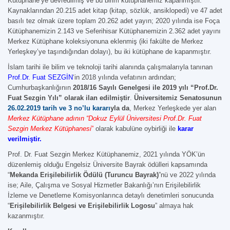
Kütüphane’ye devredilmiş ve bu birim kütüphanemiz kapanmıştır.
Kaynaklarından 20.215 adet kitap (kitap, sözlük, ansiklopedi) ve 47 adet
basılı tez olmak üzere toplam 20.262 adet yayın; 2020 yılında ise Foça
Kütüphanemizin 2.143 ve Seferihisar Kütüphanemizin 2.362 adet yayını
Merkez Kütüphane koleksiyonuna eklenmiş (iki fakülte de Merkez
Yerleşkey’ye taşındığından dolayı), bu iki kütüphane de kapanmıştır.
İslam tarihi ile bilim ve teknoloji tarihi alanında çalışmalarıyla tanınan
Prof.Dr. Fuat SEZGİN
‘in 2018 yılında vefatının ardından;
Cumhurbaşkanlığının
2018/16 Sayılı Genelgesi ile 2019 yılı “Prof.Dr.
Fuat Sezgin Yılı” olarak ilan edilmiştir
.
Üniversitemiz Senatosunun
26.02.2019 tarih ve 3 no’lu kararı
yla da
, Merkez Yerleşkede yer alan
Merkez Kütüphane adının “Dokuz Eylül Üniversitesi Prof.Dr. Fuat
Sezgin Merkez Kütüphanesi
”
olarak kabulüne oybirliği ile
karar
verilmiştir.
Prof. Dr. Fuat Sezgin Merkez Kütüphanemiz, 2021 yılında YÖK’ün
düzenlemiş olduğu Engelsiz Üniversite Bayrak ödülleri kapsamında
“
Mekanda Erişilebilirlik Ödülü (Turuncu Bayrak)
”nü ve 2022 yılında
ise; Aile, Çalışma ve Sosyal Hizmetler Bakanlığı’nın Erişilebilirlik
İzleme ve Denetleme Komisyonlarınca detaylı denetimleri sonucunda
“
Erişilebilirlik Belgesi ve Erişilebilirlik Logosu
” almaya hak
kazanmıştır.