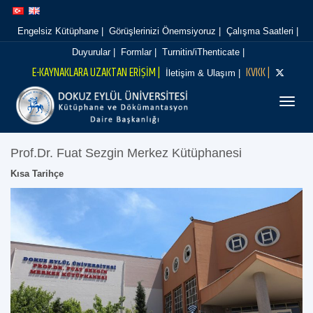
İçeriğe
Navigasyona
atla
atla
Engelsiz Kütüphane |
Görüşlerinizi Önemsiyoruz |
Çalışma Saatleri |
Duyurular |
Formlar |
Turnitin/iThenticate |
E-KAYNAKLARA UZAKTAN ERİŞİM |
KVKK |
İletişim & Ulaşım |
Menüy
Prof.Dr. Fuat Sezgin Merkez Kütüphanesi
Kısa Tarihçe