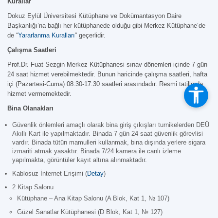
Kurallar
Dokuz Eylül Üniversitesi Kütüphane ve Dokümantasyon Daire
Başkanlığı’na bağlı her kütüphanede olduğu gibi Merkez Kütüphane’de
de “
Yararlanma Kuralları
” geçerlidir.
Çalışma Saatleri
Prof.Dr. Fuat Sezgin Merkez Kütüphanesi sınav dönemleri içinde 7 gün
24 saat hizmet verebilmektedir. Bunun haricinde çalışma saatleri, hafta
içi (Pazartesi-Cuma) 08:30-17:30 saatleri arasındadır. Resmi tatillerde
hizmet vermemektedir.
Bina Olanakları
Güvenlik önlemleri amaçlı olarak bina giriş çıkışları turnikelerden DEÜ
Akıllı Kart ile yapılmaktadır. Binada 7 gün 24 saat güvenlik görevlisi
vardır. Binada tütün mamulleri kullanmak, bina dışında yerlere sigara
izmariti atmak yasaktır. Binada 7/24 kamera ile canlı izleme
yapılmakta, görüntüler kayıt altına alınmaktadır.
Kablosuz İnternet Erişimi (
Detay
)
2 Kitap Salonu
Kütüphane – Ana Kitap Salonu (A Blok, Kat 1, № 107)
Güzel Sanatlar Kütüphanesi (D Blok, Kat 1, № 127)