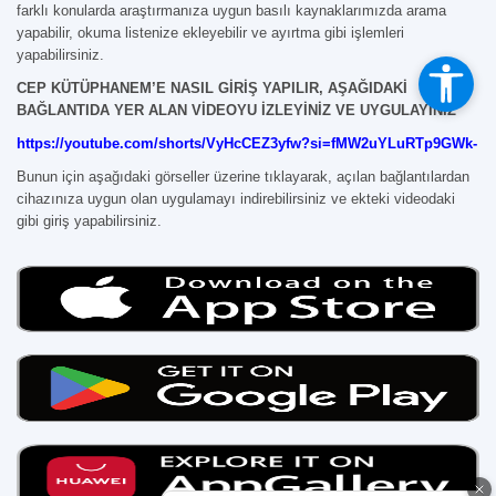
farklı konularda araştırmanıza uygun basılı kaynaklarımızda arama
yapabilir, okuma listenize ekleyebilir ve ayırtma gibi işlemleri
yapabilirsiniz.
CEP KÜTÜPHANEM’E NASIL GİRİŞ YAPILIR, AŞAĞIDAKİ
BAĞLANTIDA YER ALAN VİDEOYU İZLEYİNİZ VE UYGULAYINIZ
https://youtube.com/shorts/VyHcCEZ3yfw?si=fMW2uYLuRTp9GWk-
Bunun için aşağıdaki görseller üzerine tıklayarak, açılan bağlantılardan
cihazınıza uygun olan uygulamayı indirebilirsiniz ve ekteki videodaki
gibi giriş yapabilirsiniz.