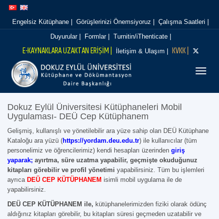
İçeriğe
Navigasyona
atla
atla
Engelsiz Kütüphane |
Görüşlerinizi Önemsiyoruz |
Çalışma Saatleri |
Duyurular |
Formlar |
Turnitin/iThenticate |
E-KAYNAKLARA UZAKTAN ERİŞİM |
KVKK |
İletişim & Ulaşım |
Menüy
Dokuz Eylül Üniversitesi Kütüphaneleri Mobil
Uygulaması- DEÜ Cep Kütüphanem
Gelişmiş, kullanışlı ve yönetilebilir ara yüze sahip olan DEÜ Kütüphane
Kataloğu ara yüzü (
https://yordam.deu.edu.tr
) ile kullanıcılar (tüm
personelimiz ve öğrencilerimiz) kendi hesapları üzerinden
giriş
yaparak
;
ayırtma, süre uzatma yapabilir, geçmişte okuduğunuz
kitapları görebilir ve profil yönetimi
yapabilirsiniz. Tüm bu işlemleri
ayrıca
DEÜ
CEP KÜTÜPHANEM
isimli mobil uygulama ile de
yapabilirsiniz.
DEÜ CEP KÜTÜPHANEM ile,
kütüphanelerimizden fiziki olarak ödünç
aldığınız kitapları görebilir, bu kitapları süresi geçmeden uzatabilir ve