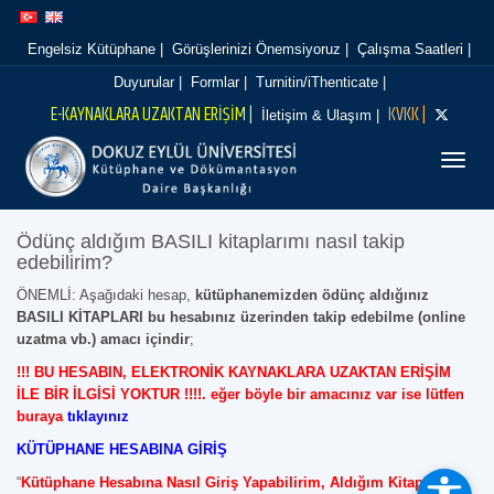
İçeriğe
Navigasyona
atla
atla
Engelsiz Kütüphane |
Görüşlerinizi Önemsiyoruz |
Çalışma Saatleri |
Duyurular |
Formlar |
Turnitin/iThenticate |
E-KAYNAKLARA UZAKTAN ERİŞİM |
KVKK |
İletişim & Ulaşım |
Menüy
Ödünç aldığım BASILI kitaplarımı nasıl takip
edebilirim?
ÖNEMLİ: Aşağıdaki hesap,
kütüphanemizden ödünç aldığınız
BASILI KİTAPLARI bu hesabınız üzerinden takip edebilme (online
uzatma vb.) amacı içindir
;
!!! BU HESABIN, ELEKTRONİK KAYNAKLARA UZAKTAN ERİŞİM
İLE BİR İLGİSİ YOKTUR !!!!. eğer böyle bir amacınız var ise lütfen
buraya
tıklayınız
KÜTÜPHANE HESABINA GİRİŞ
“
Kütüphane Hesabına Nasıl Giriş Yapabilirim, Aldığım Kitapları