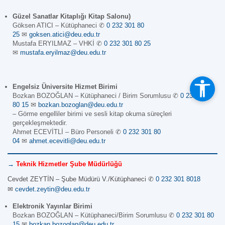
Güzel Sanatlar Kitaplığı Kitap Salonu)
Göksen ATICI – Kütüphaneci ✆
0 232 301 80
25
✉
goksen.atici@deu.edu.tr
Mustafa ERYILMAZ – VHKİ ✆
0 232 301 80 25
✉
mustafa.eryilmaz@deu.edu.tr
Engelsiz Üniversite Hizmet Birimi
Bozkan BOZOĞLAN – Kütüphaneci / Birim Sorumlusu ✆
0 232 301
80 15
✉
bozkan.bozoglan@deu.edu.tr
– Görme engelliler birimi ve sesli kitap okuma süreçleri
gerçekleşmektedir.
Ahmet ECEVİTLİ – Büro Personeli ✆
0 232 301 80
04
✉
ahmet.ecevitli@deu.edu.tr
→
Teknik Hizmetler Şube Müdürlüğü
Cevdet ZEYTİN – Şube Müdürü V./Kütüphaneci ✆
0 232 301 8018
✉
cevdet.zeytin@deu.edu.tr
Elektronik Yayınlar Birimi
Bozkan BOZOĞLAN – Kütüphaneci/Birim Sorumlusu ✆
0 232 301 80
15
✉
bozkan.bozoglan@deu.edu.tr