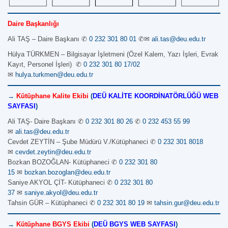
Daire Başkanlığı
Ali TAŞ – Daire Başkanı ✆
0 232 301 80 01
✆✉
ali.tas@deu.edu.tr
Hülya TÜRKMEN – Bilgisayar İşletmeni (Özel Kalem, Yazı İşleri, Evrak
Kayıt, Personel İşleri) ✆
0 232 301 80 17/02
✉
hulya.turkmen@deu.edu.tr
→
Kütüphane Kalite Ekibi
(
DEÜ KALİTE KOORDİNATÖRLÜĞÜ WEB
SAYFASI
)
Ali TAŞ- Daire Başkanı ✆
0 232 301 80 26
✆
0 232 453 55 99
✉
ali.tas@deu.edu.tr
Cevdet ZEYTİN – Şube Müdürü V./Kütüphaneci ✆
0 232 301 8018
✉
cevdet.zeytin@deu.edu.tr
Bozkan BOZOĞLAN- Kütüphaneci ✆
0 232 301 80
15
✉
bozkan.bozoglan@deu.edu.tr
Saniye AKYOL ÇİT- Kütüphaneci ✆
0 232 301 80
37
✉
saniye.akyol@deu.edu.tr
Tahsin GÜR – Kütüphaneci ✆
0 232 301 80 19
✉
tahsin.gur@deu.edu.tr
→
Kütüphane BGYS Ekibi
(
DEÜ BGYS WEB SAYFASI
)