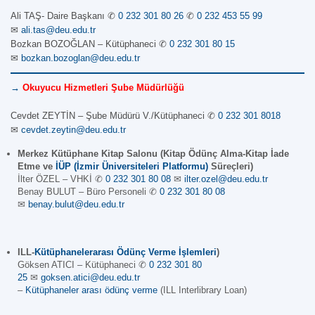
Ali TAŞ- Daire Başkanı ✆
0 232 301 80 26
✆
0 232 453 55 99
✉
ali.tas@deu.edu.tr
Bozkan BOZOĞLAN – Kütüphaneci ✆
0 232 301 80 15
✉
bozkan.bozoglan@deu.edu.tr
→
Okuyucu Hizmetleri Şube Müdürlüğü
Cevdet ZEYTİN – Şube Müdürü V./Kütüphaneci ✆
0 232 301 8018
✉
cevdet.zeytin@deu.edu.tr
Merkez Kütüphane Kitap Salonu (Kitap Ödünç Alma-Kitap İade
Etme ve
İÜP (İzmir Üniversiteleri Platformu)
Süreçleri)
İlter ÖZEL – VHKİ ✆
0 232 301 80 08
✉
ilter.ozel@deu.edu.tr
Benay BULUT – Büro Personeli ✆
0 232 301 80 08
✉
benay.bulut@deu.edu.tr
ILL-
Kütüphanelerarası Ödünç Verme İşlemleri
)
Göksen ATICI – Kütüphaneci ✆
0 232 301 80
25
✉
goksen.atici@deu.edu.tr
–
Kütüphaneler arası ödünç verme
(ILL Interlibrary Loan)