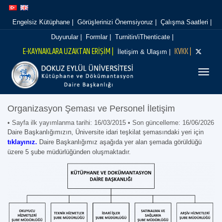
İçeriğe
Navigasyona
atla
atla
Engelsiz Kütüphane |
Görüşlerinizi Önemsiyoruz |
Çalışma Saatleri |
Duyurular |
Formlar |
Turnitin/iThenticate |
E-KAYNAKLARA UZAKTAN ERİŞİM |
KVKK |
İletişim & Ulaşım |
Menüy
Organizasyon Şeması ve Personel İletişim
• Sayfa ilk yayımlanma tarihi: 16/03/2015 • Son güncelleme: 16/06/2026
Daire Başkanlığımızın, Üniversite idari teşkilat şemasındaki yeri için
tıklayınız
.
Daire Başkanlığımız aşağıda yer alan şemada görüldüğü
üzere 5 şube müdürlüğünden oluşmaktadır.