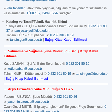
–
Veri tabanları
, elektronik yayınlar, bilgi erişim ve yönetim sistemleri iş
ve işlemleri ile,
TÜBESS
,
ISBN
/
ISSN
süreçleri.
Katalog ve Tasnif/Teknik Hazırlık Birimi
Saniye AKYOL ÇİT – Kütüphaneci / Birim Sorumlusu ✆
0 232 301 80
37
✉
saniye.akyol@deu.edu.tr
Tahsin GÜR – Kütüphaneci ✆
0 232 301 80 19
✉
tahsin.gur@deu.edu.tr
|
Bağış Kitap Kabul Edilmesi
→
Satınalma ve Sağlama Şube Müdürlüğü/
Bağış Kitap Kabul
Edilmesi
Kutlu SABAH – Şef V. Birim Sorumlusu ✆
0 232 301 80 19
✉
kutlu.sabah@deu.edu.tr
Tahsin GÜR – Kütüphaneci ✆
0 232 301 80 19
✉
tahsin.gur@deu.edu.tr
|
Bağış Kitap Kabul Edilmesi
→
Arşiv Hizmetleri Şube Müdürlüğü & EBYS
Yasemin UZUNCA- Şube Müdürü
0 232 301 80 26
✉
yasemin.uzunca@deu.edu.tr
Ozan Öncel METİN- Bilgisayar İşletmeni/ Belgenet Proje Sorumlusu
0
232 301 80 13/16
✉
oncel@deu.edu.tr