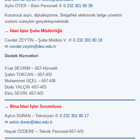
Aylin ÖTER – Büro Personeli ✆
0 232 301 80 38
Kurumsal arşiv, dijitalleştirme, BelgeNet elektronik belge yönetim
sistemi süreçleri gerçekleşmektedir.
→
İdari İşler Şube Müdürlüğü
Cevdet ZEYTİN – Şube Müdürü V. ✆
0 232 301 80 18
✉
cevdet.zeytin@deu.edu.tr
Destek Hizmetleri
Fırat DEVRİM – 657-Hizmetli
Şahin TOKCAN – 657-4/D
Muhammet ÜÇEL – 657-4/B
Dudu YALÇIN -657-4/D
Ebru SEVİN -657-4/D
→
Bina İdari İşler Sorumlusu
Aşkın DURAN – Teknisyen ✆
0 232 301 80 17
✉
askin.duran@deu.edu.tr
Hayati ÖZDERE – Teknik Personel-657-4/D