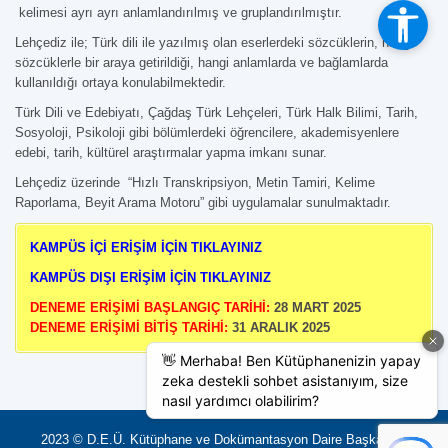
kelimesi ayrı ayrı anlamlandırılmış ve gruplandırılmıştır.
Lehçediz ile; Türk dili ile yazılmış olan eserlerdeki sözcüklerin, hangi
sözcüklerle bir araya getirildiği, hangi anlamlarda ve bağlamlarda
kullanıldığı ortaya konulabilmektedir.
Türk Dili ve Edebiyatı, Çağdaş Türk Lehçeleri, Türk Halk Bilimi, Tarih,
Sosyoloji, Psikoloji gibi bölümlerdeki öğrencilere, akademisyenlere
edebi, tarih, kültürel araştırmalar yapma imkanı sunar.
Lehçediz üzerinde “Hızlı Transkripsiyon, Metin Tamiri, Kelime
Raporlama, Beyit Arama Motoru” gibi uygulamalar sunulmaktadır.
KAMPÜS İÇİ ERİŞİM İÇİN TIKLAYINIZ
KAMPÜS DIŞI ERİŞİM İÇİN TIKLAYINIZ
DENEME ERİŞİMİ BAŞLANGIÇ TARİHİ:
28 MART 2025
DENEME ERİŞİMİ BİTİŞ TARİHİ:
31 ARALIK 2025
2023 © D.E.Ü. Kütüphane ve Dokümantasyon Daire Başkanlığı