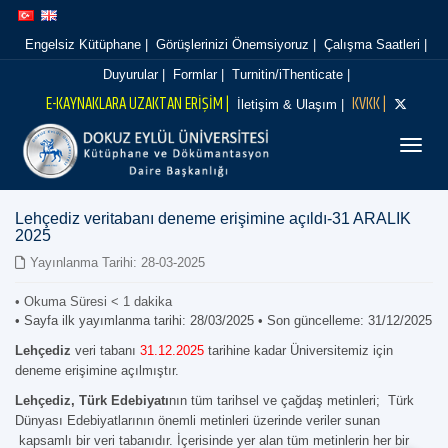
İçeriğe
Navigasyona
atla
atla
Engelsiz Kütüphane |
Görüşlerinizi Önemsiyoruz |
Çalışma Saatleri |
Duyurular |
Formlar |
Turnitin/iThenticate |
E-KAYNAKLARA UZAKTAN ERİŞİM |
KVKK |
İletişim & Ulaşım |
Menüy
Lehçediz veritabanı deneme erişimine açıldı-31 ARALIK
2025
Yayınlanma Tarihi: 28-03-2025
• Okuma Süresi
< 1
dakika
• Sayfa ilk yayımlanma tarihi: 28/03/2025 • Son güncelleme: 31/12/2025
Lehçediz
veri tabanı
31.12.2025
tarihine kadar Üniversitemiz için
deneme erişimine açılmıştır.
Lehçediz, Türk Edebiyatı
nın tüm tarihsel ve çağdaş metinleri; Türk
Dünyası Edebiyatlarının önemli metinleri üzerinde veriler sunan
kapsamlı bir veri tabanıdır. İçerisinde yer alan tüm metinlerin her bir