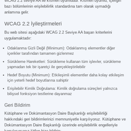
WCAG 2.2 seviye AA ile kısmen uyumludur. Kısmen uyumlu, içeriğin
bazı bölümlerinin erişilebilirlik standardına tam olarak uymadığı
anlamına gelir.
WCAG 2.2 İyileştirmeleri
Bu web sitesi aşağıdaki WCAG 2.2 Seviye AA başarı kriterlerini
uygulamaktadır:
Odaklanma Gizli Değil (Minimum): Odaklanmış elementler diğer
içerikler tarafından tamamen gizlenmez
Sürükleme Hareketleri: Sürükleme kullanan tüm işlevler, sürükleme
yapmadan tek bir işaretçi ile gerçekleştirilebilir
Hedef Boyutu (Minimum): Etkileşimli elementler daha kolay etkileşim
için yeterli hedef boyutlarına sahiptir
Erişilebilir Kimlik Doğrulama: Kimlik doğrulama süreçleri yalnızca
bilişsel fonksiyon testlerine dayanmaz
Geri Bildirim
Kütüphane ve Dokümantasyon Daire Başkanlığı erişilebilirliği
hakkındaki geri bildirimlerinizi memnuniyetle karşılıyoruz. Kütüphane ve
Dokümantasyon Daire Başkanlığı üzerinde erişilebilirlik engelleriyle
karşılaşırsanız lütfen bize bildirin: