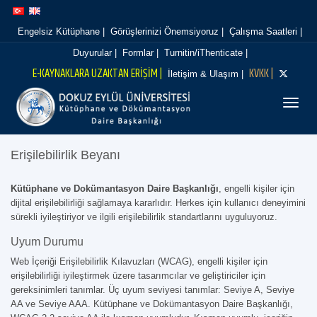
İçeriğe
Navigasyona
atla
atla
Engelsiz Kütüphane |
Görüşlerinizi Önemsiyoruz |
Çalışma Saatleri |
Duyurular |
Formlar |
Turnitin/iThenticate |
E-KAYNAKLARA UZAKTAN ERİŞİM |
KVKK |
İletişim & Ulaşım |
Menüy
Erişilebilirlik Beyanı
Kütüphane ve Dokümantasyon Daire Başkanlığı
, engelli kişiler için
dijital erişilebilirliği sağlamaya kararlıdır. Herkes için kullanıcı deneyimini
sürekli iyileştiriyor ve ilgili erişilebilirlik standartlarını uyguluyoruz.
Uyum Durumu
Web İçeriği Erişilebilirlik Kılavuzları (WCAG), engelli kişiler için
erişilebilirliği iyileştirmek üzere tasarımcılar ve geliştiriciler için
gereksinimleri tanımlar. Üç uyum seviyesi tanımlar: Seviye A, Seviye
AA ve Seviye AAA. Kütüphane ve Dokümantasyon Daire Başkanlığı,